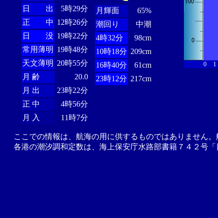
日 出
5時29分
月輝面
65%
正 中
12時26分
潮回り
中潮
日 没
19時22分
4時32分
98cm
常用薄明
19時48分
10時18分
209cm
天文薄明
20時55分
0
1
16時40分
61cm
月 齢
20.0
23時12分
217cm
月 出
23時22分
正 中
4時56分
月 入
11時7分
ここでの情報は、航海の用に供するものではありません。
各港の潮汐調和定数は、海上保安庁水路部書籍７４２号「