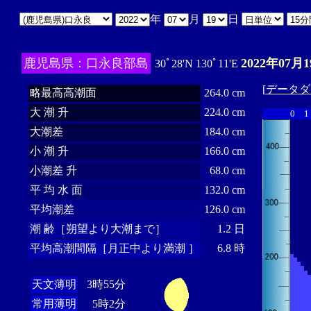
年
月
日
鹿児島県：口永良部島
2022年07月1
30ﾟ28'N 130ﾟ11'E
[
データダ
略最高高潮面
264.0 cm
大 潮 升
224.0 cm
0
1
大潮差
184.0 cm
小 潮 升
166.0 cm
小潮差 升
68.0 cm
平 均 水 面
132.0 cm
平均潮差
126.0 cm
潮 齢［朔望より大潮まで］
1.2 日
平均高潮間隔［月正中より満潮 ］
6.8 時
天文薄明
3時55分
常用薄明
5時2分