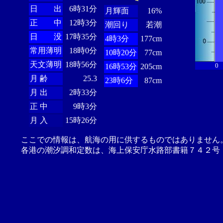
日 出
6時31分
月輝面
16%
正 中
12時3分
潮回り
若潮
日 没
17時35分
4時3分
177cm
常用薄明
18時0分
10時20分
77cm
天文薄明
18時56分
0
16時53分
205cm
月 齢
25.3
23時6分
87cm
月 出
2時33分
正 中
9時3分
月 入
15時26分
ここでの情報は、航海の用に供するものではありません
各港の潮汐調和定数は、海上保安庁水路部書籍７４２号