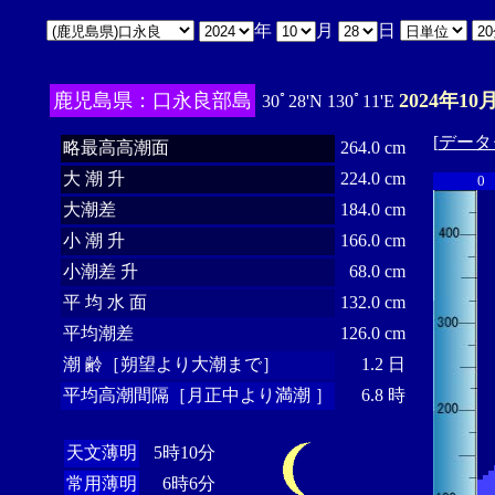
年
月
日
鹿児島県：口永良部島
2024年10
30ﾟ28'N 130ﾟ11'E
[
データ
略最高高潮面
264.0 cm
大 潮 升
224.0 cm
0
大潮差
184.0 cm
小 潮 升
166.0 cm
小潮差 升
68.0 cm
平 均 水 面
132.0 cm
平均潮差
126.0 cm
潮 齢［朔望より大潮まで］
1.2 日
平均高潮間隔［月正中より満潮 ］
6.8 時
天文薄明
5時10分
常用薄明
6時6分