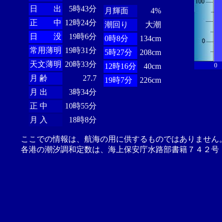
日 出
5時43分
月輝面
4%
正 中
12時24分
潮回り
大潮
日 没
19時6分
0時8分
134cm
常用薄明
19時31分
5時27分
208cm
天文薄明
20時33分
0
12時16分
40cm
月 齢
27.7
19時7分
226cm
月 出
3時34分
正 中
10時55分
月 入
18時8分
ここでの情報は、航海の用に供するものではありません
各港の潮汐調和定数は、海上保安庁水路部書籍７４２号