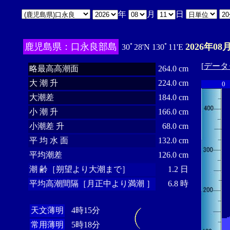
年
月
日
鹿児島県：口永良部島
2026年08
30ﾟ28'N 130ﾟ11'E
[
データ
略最高高潮面
264.0 cm
大 潮 升
224.0 cm
0
大潮差
184.0 cm
小 潮 升
166.0 cm
小潮差 升
68.0 cm
平 均 水 面
132.0 cm
平均潮差
126.0 cm
潮 齢［朔望より大潮まで］
1.2 日
平均高潮間隔［月正中より満潮 ］
6.8 時
天文薄明
4時15分
常用薄明
5時18分