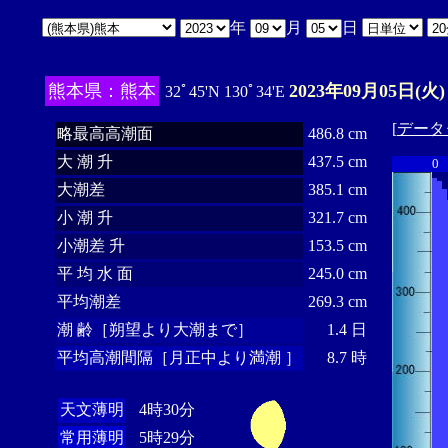
年
月
日
熊本県：熊本
2023年09月05日(火)
32ﾟ45'N 130ﾟ34'E
[
データ
略最高高潮面
486.8 cm
大 潮 升
437.5 cm
0
大潮差
385.1 cm
小 潮 升
321.7 cm
小潮差 升
153.5 cm
平 均 水 面
245.0 cm
平均潮差
269.3 cm
潮 齢［朔望より大潮まで］
1.4 日
平均高潮間隔［月正中より満潮 ］
8.7 時
天文薄明
4時30分
常用薄明
5時29分