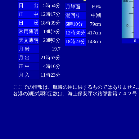
日 出
5時54分
月輝面
69%
正 中
12時17分
潮回り
中潮
日 没
18時39分
6時10分
79cm
常用薄明
19時3分
12時30分
417cm
天文薄明
20時3分
0
18時23分
143cm
月 齢
19.7
月 出
21時53分
正 中
4時16分
月 入
11時23分
ここでの情報は、航海の用に供するものではありません
各港の潮汐調和定数は、海上保安庁水路部書籍７４２号