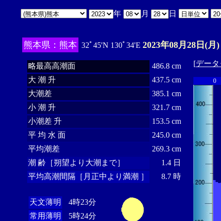
年
月
日
熊本県：熊本
2023年08月28日(月)
32ﾟ45'N 130ﾟ34'E
[
データ
略最高高潮面
486.8 cm
大 潮 升
437.5 cm
0
大潮差
385.1 cm
小 潮 升
321.7 cm
小潮差 升
153.5 cm
平 均 水 面
245.0 cm
平均潮差
269.3 cm
潮 齢［朔望より大潮まで］
1.4 日
平均高潮間隔［月正中より満潮 ］
8.7 時
天文薄明
4時23分
常用薄明
5時24分