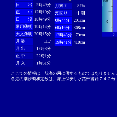
日 出
5時49分
月輝面
87%
正 中
12時19分
潮回り
中潮
日 没
18時49分
0時44分
201cm
常用薄明
19時14分
6時16分
368cm
天文薄明
20時15分
0
12時48分
79cm
月 齢
11.7
19時41分
418cm
月 出
17時3分
正 中
22時1分
月 入
1時51分
ここでの情報は、航海の用に供するものではありません
各港の潮汐調和定数は、海上保安庁水路部書籍７４２号