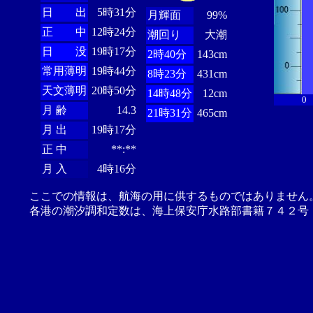
日 出
5時31分
月輝面
99%
正 中
12時24分
潮回り
大潮
日 没
19時17分
2時40分
143cm
常用薄明
19時44分
8時23分
431cm
天文薄明
20時50分
14時48分
12cm
0
月 齢
14.3
21時31分
465cm
月 出
19時17分
正 中
**:**
月 入
4時16分
ここでの情報は、航海の用に供するものではありません
各港の潮汐調和定数は、海上保安庁水路部書籍７４２号