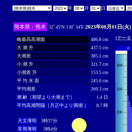
年
月
日
熊本県：熊本
2023年08月01日(火)
32ﾟ45'N 130ﾟ34'E
[
データ
略最高高潮面
486.8 cm
大 潮 升
437.5 cm
0
大潮差
385.1 cm
小 潮 升
321.7 cm
小潮差 升
153.5 cm
平 均 水 面
245.0 cm
平均潮差
269.3 cm
潮 齢［朔望より大潮まで］
1.4 日
平均高潮間隔［月正中より満潮 ］
8.7 時
天文薄明
3時57分
常用薄明
5時4分