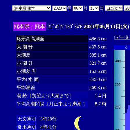
年
月
日
熊本県：熊本
2023年06月13日(火)
32ﾟ45'N 130ﾟ34'E
[
データ
略最高高潮面
486.8 cm
大 潮 升
437.5 cm
0
大潮差
385.1 cm
小 潮 升
321.7 cm
小潮差 升
153.5 cm
平 均 水 面
245.0 cm
平均潮差
269.3 cm
潮 齢［朔望より大潮まで］
1.4 日
平均高潮間隔［月正中より満潮 ］
8.7 時
天文薄明
3時28分
常用薄明
4時41分