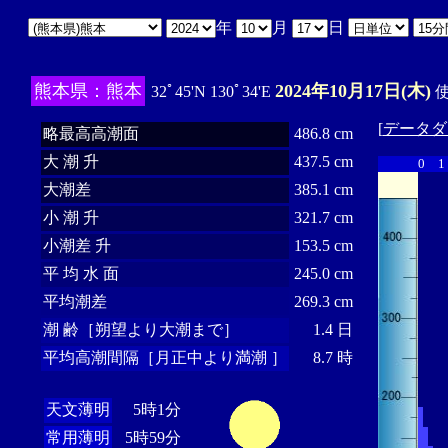
年
月
日
熊本県：熊本
2024年10月17日(木)
32ﾟ45'N 130ﾟ34'E
使
[
データダ
略最高高潮面
486.8 cm
大 潮 升
437.5 cm
0
1
大潮差
385.1 cm
小 潮 升
321.7 cm
小潮差 升
153.5 cm
平 均 水 面
245.0 cm
平均潮差
269.3 cm
潮 齢［朔望より大潮まで］
1.4 日
平均高潮間隔［月正中より満潮 ］
8.7 時
天文薄明
5時1分
常用薄明
5時59分