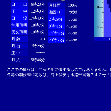
日 出
6時23分
月輝面
100%
正 中
12時3分
潮回り
大潮
日 没
17時43分
2時29分
35cm
常用薄明
18時7分
8時41分
482cm
天文薄明
19時4分
14時47分
48cm
月 齢
14.3
0
1
20時55分
474cm
月 出
17時28分
正 中
**:**
月 入
5時46分
ここでの情報は、航海の用に供するものではありません。
各港の潮汐調和定数は、海上保安庁水路部書籍７４２号「