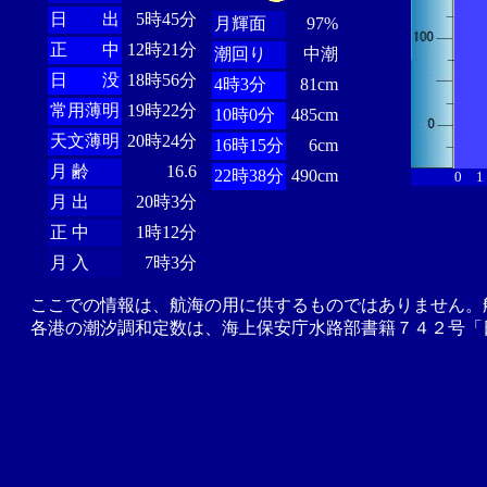
日 出
5時45分
月輝面
97%
正 中
12時21分
潮回り
中潮
日 没
18時56分
4時3分
81cm
常用薄明
19時22分
10時0分
485cm
天文薄明
20時24分
16時15分
6cm
月 齢
16.6
22時38分
490cm
0
1
月 出
20時3分
正 中
1時12分
月 入
7時3分
ここでの情報は、航海の用に供するものではありません。
各港の潮汐調和定数は、海上保安庁水路部書籍７４２号「