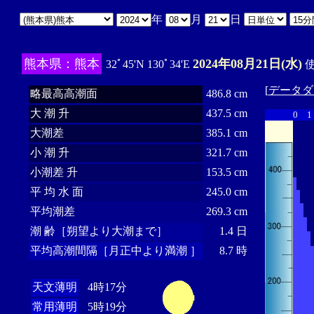
年
月
日
熊本県：熊本
2024年08月21日(水)
32ﾟ45'N 130ﾟ34'E
使
[
データダ
略最高高潮面
486.8 cm
大 潮 升
437.5 cm
0
1
大潮差
385.1 cm
小 潮 升
321.7 cm
小潮差 升
153.5 cm
平 均 水 面
245.0 cm
平均潮差
269.3 cm
潮 齢［朔望より大潮まで］
1.4 日
平均高潮間隔［月正中より満潮 ］
8.7 時
天文薄明
4時17分
常用薄明
5時19分