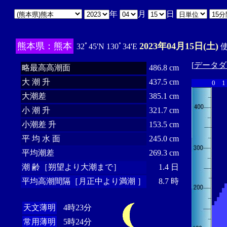
年
月
日
熊本県：熊本
2023年04月15日(土)
32ﾟ45'N 130ﾟ34'E
使
[
データダ
略最高高潮面
486.8 cm
大 潮 升
437.5 cm
0
1
大潮差
385.1 cm
小 潮 升
321.7 cm
小潮差 升
153.5 cm
平 均 水 面
245.0 cm
平均潮差
269.3 cm
潮 齢［朔望より大潮まで］
1.4 日
平均高潮間隔［月正中より満潮 ］
8.7 時
天文薄明
4時23分
常用薄明
5時24分