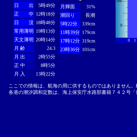
日 出
5時49分
月輝面
31%
正 中
12時18分
潮回り
長潮
日 没
18時48分
5時22分
339cm
常用薄明
19時13分
11時39分
179cm
天文薄明
20時14分
0
1
17時12分
319cm
月 齢
24.3
23時36分
101cm
月 出
2時55分
正 中
8時5分
月 入
13時22分
ここでの情報は、航海の用に供するものではありません。
各港の潮汐調和定数は、海上保安庁水路部書籍７４２号「