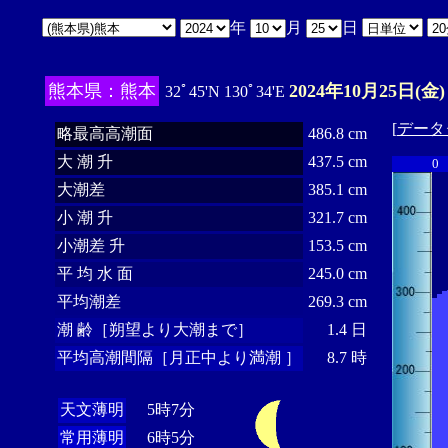
年
月
日
熊本県：熊本
2024年10月25日(金)
32ﾟ45'N 130ﾟ34'E
[
データ
略最高高潮面
486.8 cm
大 潮 升
437.5 cm
0
大潮差
385.1 cm
小 潮 升
321.7 cm
小潮差 升
153.5 cm
平 均 水 面
245.0 cm
平均潮差
269.3 cm
潮 齢［朔望より大潮まで］
1.4 日
平均高潮間隔［月正中より満潮 ］
8.7 時
天文薄明
5時7分
常用薄明
6時5分