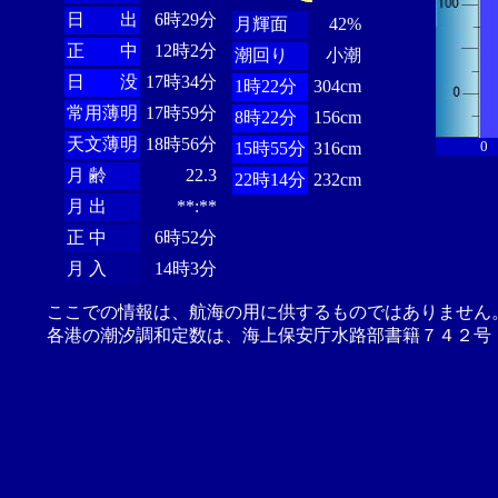
日 出
6時29分
月輝面
42%
正 中
12時2分
潮回り
小潮
日 没
17時34分
1時22分
304cm
常用薄明
17時59分
8時22分
156cm
天文薄明
18時56分
0
15時55分
316cm
月 齢
22.3
22時14分
232cm
月 出
**:**
正 中
6時52分
月 入
14時3分
ここでの情報は、航海の用に供するものではありません
各港の潮汐調和定数は、海上保安庁水路部書籍７４２号