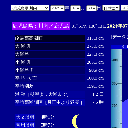
年
月
日
鹿児島県：川内／鹿児島
2024年0
31ﾟ51'N 130ﾟ13'E
[
データ
略最高高潮面
318.3 cm
大 潮 升
273.6 cm
0
大潮差
227.3 cm
小 潮 升
205.5 cm
小潮差 升
90.9 cm
平 均 水 面
160.0 cm
平均潮差
159.1 cm
潮 齢［朔望より大潮まで］
1.2 日
平均高潮間隔［月正中より満潮 ］
7.5 時
天文薄明
4時1分
常用薄明
5時7分