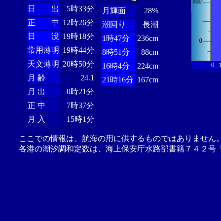
日 出
5時33分
月輝面
28%
正 中
12時26分
潮回り
長潮
日 没
19時18分
1時47分
236cm
常用薄明
19時44分
8時51分
88cm
天文薄明
20時50分
0
16時4分
224cm
月 齢
24.1
21時16分
167cm
月 出
0時21分
正 中
7時37分
月 入
15時1分
ここでの情報は、航海の用に供するものではありません
各港の潮汐調和定数は、海上保安庁水路部書籍７４２号