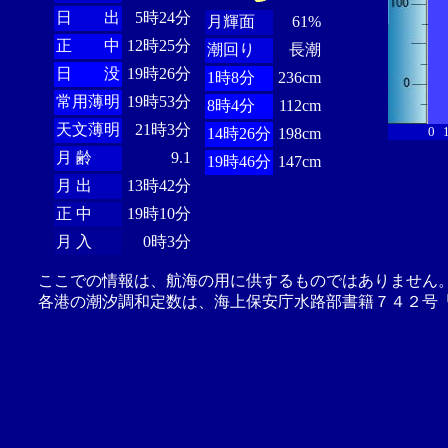
日 出
5時24分
月輝面
61%
正 中
12時25分
潮回り
長潮
日 没
19時26分
1時8分
236cm
常用薄明
19時53分
8時4分
112cm
天文薄明
21時3分
0
14時26分
198cm
月 齢
9.1
19時46分
147cm
月 出
13時42分
正 中
19時10分
月 入
0時3分
ここでの情報は、航海の用に供するものではありません
各港の潮汐調和定数は、海上保安庁水路部書籍７４２号