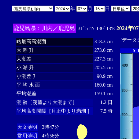
年
月
日
鹿児島県：川内／鹿児島
2024年0
31ﾟ51'N 130ﾟ13'E
[
データ
略最高高潮面
318.3 cm
大 潮 升
273.6 cm
0
大潮差
227.3 cm
小 潮 升
205.5 cm
小潮差 升
90.9 cm
平 均 水 面
160.0 cm
平均潮差
159.1 cm
潮 齢［朔望より大潮まで］
1.2 日
平均高潮間隔［月正中より満潮 ］
7.5 時
天文薄明
3時47分
常用薄明
4時56分