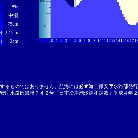
8%
中潮
分
75cm
分
221cm
0
1
2
3
4
5
6
7
8
9
10
11
12
13
14
15
16
17
1
分
2cm
供するものではありません。航海には必ず海上保安庁水路部発行
安庁水路部書籍７４２号「日本沿岸潮汐調和定数」平成４年２