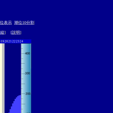
位表示
潮位10分割
ド縦
] [
説明
]
8
19
20
21
22
23
24