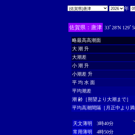
年
佐賀県：唐津
33ﾟ28'N 129ﾟ5
略最高高潮面
大 潮 升
大潮差
小 潮 升
小潮差 升
平 均 水 面
平均潮差
潮 齢［朔望より大潮まで］
平均高潮間隔［月正中より満
天文薄明
3時40分
常用薄明
4時50分