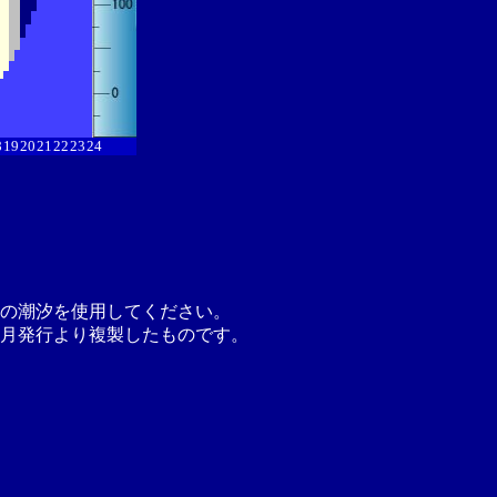
8
19
20
21
22
23
24
の潮汐を使用してください。
月発行より複製したものです。