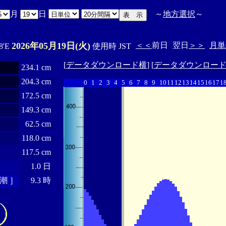
月
日
～
地方選択
～
2026年05月19日(火)
＜＜
前日
翌日
＞＞
月単
8'E
使用時 JST
[
データダウンロード横
] [
データダウンロー
234.1 cm
204.3 cm
0
1
2
3
4
5
6
7
8
9
10
11
12
13
14
15
16
17
1
172.5 cm
149.3 cm
62.5 cm
118.0 cm
117.5 cm
1.0 日
潮 ］
9.3 時