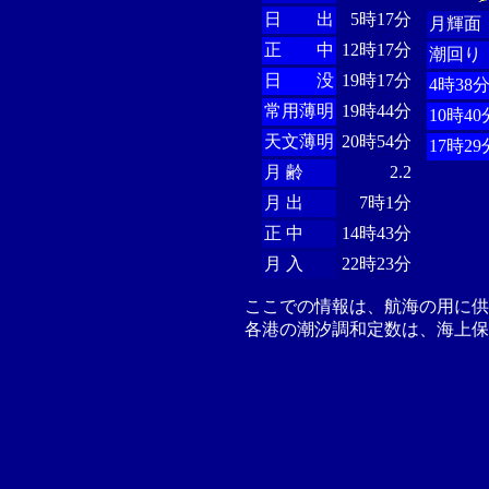
日 出
5時17分
月輝面
正 中
12時17分
潮回り
日 没
19時17分
4時38
常用薄明
19時44分
10時40
天文薄明
20時54分
17時29
月 齢
2.2
月 出
7時1分
正 中
14時43分
月 入
22時23分
ここでの情報は、航海の用に
各港の潮汐調和定数は、海上保