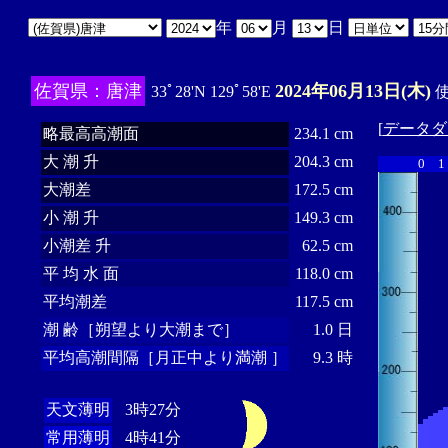
年
月
日
佐賀県：唐津
2024年06月13日(木)
33ﾟ28'N 129ﾟ58'E
使
[
データダ
略最高高潮面
234.1 cm
大 潮 升
204.3 cm
0
1
大潮差
172.5 cm
小 潮 升
149.3 cm
小潮差 升
62.5 cm
平 均 水 面
118.0 cm
平均潮差
117.5 cm
潮 齢［朔望より大潮まで］
1.0 日
平均高潮間隔［月正中より満潮 ］
9.3 時
天文薄明
3時27分
常用薄明
4時41分