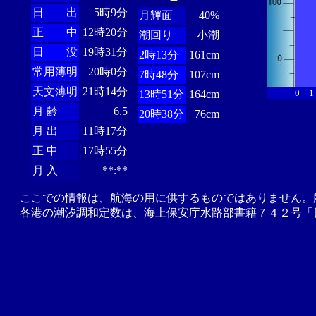
日 出
5時9分
月輝面
40%
正 中
12時20分
潮回り
小潮
日 没
19時31分
2時13分
161cm
常用薄明
20時0分
7時48分
107cm
天文薄明
21時14分
0
1
13時51分
164cm
月 齢
6.5
20時38分
76cm
月 出
11時17分
正 中
17時55分
月 入
**:**
ここでの情報は、航海の用に供するものではありません。
各港の潮汐調和定数は、海上保安庁水路部書籍７４２号「