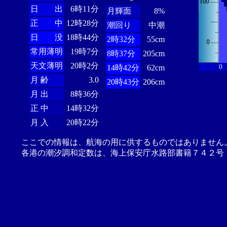
日 出
6時11分
月輝面
8%
正 中
12時28分
潮回り
中潮
日 没
18時44分
2時32分
55cm
常用薄明
19時7分
8時37分
205cm
天文薄明
20時2分
0
14時42分
62cm
月 齢
3.0
20時43分
206cm
月 出
8時36分
正 中
14時32分
月 入
20時22分
ここでの情報は、航海の用に供するものではありません
各港の潮汐調和定数は、海上保安庁水路部書籍７４２号