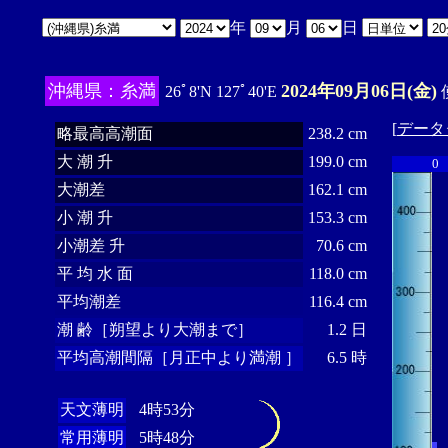
年
月
日
沖縄県：糸満
2024年09月06日(金)
26ﾟ8'N 127ﾟ40'E
[
データ
略最高高潮面
238.2 cm
大 潮 升
199.0 cm
0
大潮差
162.1 cm
小 潮 升
153.3 cm
小潮差 升
70.6 cm
平 均 水 面
118.0 cm
平均潮差
116.4 cm
潮 齢［朔望より大潮まで］
1.2 日
平均高潮間隔［月正中より満潮 ］
6.5 時
天文薄明
4時53分
常用薄明
5時48分