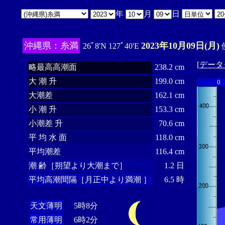
年
月
日
沖縄県：糸満
2023年10月09日(月)
26ﾟ8'N 127ﾟ40'E
[
データ
略最高高潮面
238.2 cm
大 潮 升
199.0 cm
0
大潮差
162.1 cm
小 潮 升
153.3 cm
小潮差 升
70.6 cm
平 均 水 面
118.0 cm
平均潮差
116.4 cm
潮 齢［朔望より大潮まで］
1.2 日
平均高潮間隔［月正中より満潮 ］
6.5 時
天文薄明
5時8分
常用薄明
6時2分