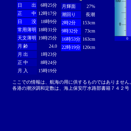
日 出
6時25分
月輝面
27%
正 中
12時17分
潮回り
長潮
日 没
18時9分
2時2分
153cm
常用薄明
18時31分
9時32分
73cm
天文薄明
19時25分
0
16時53分
163cm
月 齢
24.0
22時19分
120cm
月 出
1時23分
正 中
8時24分
月 入
15時19分
ここでの情報は、航海の用に供するものではありません
各港の潮汐調和定数は、海上保安庁水路部書籍７４２号