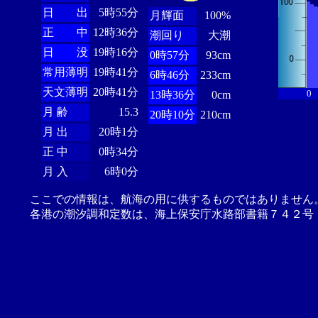
日 出
5時55分
月輝面
100%
正 中
12時36分
潮回り
大潮
日 没
19時16分
0時57分
93cm
常用薄明
19時41分
6時46分
233cm
天文薄明
20時41分
0
13時36分
0cm
月 齢
15.3
20時10分
210cm
月 出
20時1分
正 中
0時34分
月 入
6時0分
ここでの情報は、航海の用に供するものではありません
各港の潮汐調和定数は、海上保安庁水路部書籍７４２号