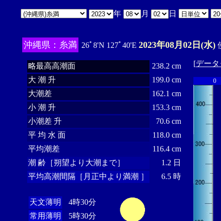
年
月
日
沖縄県：糸満
2023年08月02日(水)
26ﾟ8'N 127ﾟ40'E
[
データ
略最高高潮面
238.2 cm
大 潮 升
199.0 cm
0
大潮差
162.1 cm
小 潮 升
153.3 cm
小潮差 升
70.6 cm
平 均 水 面
118.0 cm
平均潮差
116.4 cm
潮 齢［朔望より大潮まで］
1.2 日
平均高潮間隔［月正中より満潮 ］
6.5 時
天文薄明
4時30分
常用薄明
5時30分