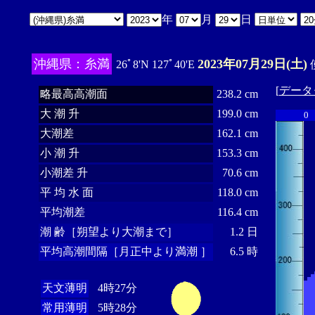
年
月
日
沖縄県：糸満
2023年07月29日(土)
26ﾟ8'N 127ﾟ40'E
[
データ
略最高高潮面
238.2 cm
大 潮 升
199.0 cm
0
大潮差
162.1 cm
小 潮 升
153.3 cm
小潮差 升
70.6 cm
平 均 水 面
118.0 cm
平均潮差
116.4 cm
潮 齢［朔望より大潮まで］
1.2 日
平均高潮間隔［月正中より満潮 ］
6.5 時
天文薄明
4時27分
常用薄明
5時28分