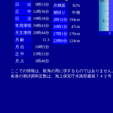
日 出
5時53分
月輝面
82%
正 中
12時36分
潮回り
中潮
日 没
19時18分
2時32分
194cm
常用薄明
19時43分
10時1分
47cm
天文薄明
20時44分
0
17時1分
170cm
月 齢
11.3
22時0分
124cm
月 出
16時5分
正 中
21時21分
月 入
1時40分
ここでの情報は、航海の用に供するものではありません
各港の潮汐調和定数は、海上保安庁水路部書籍７４２号