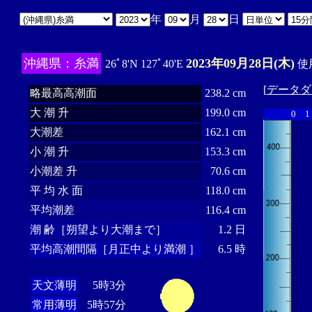
年
月
日
沖縄県：糸満
2023年09月28日(木)
26ﾟ8'N 127ﾟ40'E
使用
[
データダ
略最高高潮面
238.2 cm
大 潮 升
199.0 cm
0
1
大潮差
162.1 cm
小 潮 升
153.3 cm
小潮差 升
70.6 cm
平 均 水 面
118.0 cm
平均潮差
116.4 cm
潮 齢［朔望より大潮まで］
1.2 日
平均高潮間隔［月正中より満潮 ］
6.5 時
天文薄明
5時3分
常用薄明
5時57分