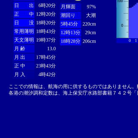
日 出
6時20分
月輝面
97%
正 中
12時20分
潮回り
大潮
日 没
18時20分
5時45分
220cm
常用薄明
18時43分
12時13分
29cm
天文薄明
19時37分
0
1
18時28分
206cm
月 齢
13.0
月 出
17時45分
正 中
23時43分
月 入
4時42分
ここでの情報は、航海の用に供するものではありません。
各港の潮汐調和定数は、海上保安庁水路部書籍７４２号「