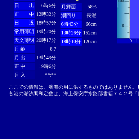
日 出
6時6分
月輝面
58%
正 中
12時32分
潮回り
長潮
日 没
18時57分
6時43分
66cm
常用薄明
19時20分
13時26分
152cm
天文薄明
20時17分
0
1
18時10分
126cm
月 齢
8.7
月 出
13時49分
正 中
19時6分
月 入
**:**
ここでの情報は、航海の用に供するものではありません。
各港の潮汐調和定数は、海上保安庁水路部書籍７４２号「