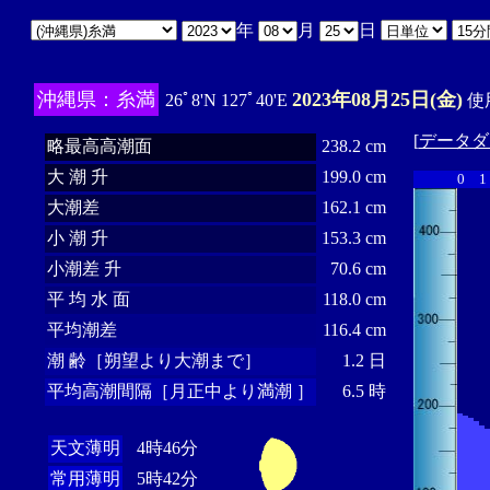
年
月
日
沖縄県：糸満
2023年08月25日(金)
26ﾟ8'N 127ﾟ40'E
使用
[
データダ
略最高高潮面
238.2 cm
大 潮 升
199.0 cm
0
1
大潮差
162.1 cm
小 潮 升
153.3 cm
小潮差 升
70.6 cm
平 均 水 面
118.0 cm
平均潮差
116.4 cm
潮 齢［朔望より大潮まで］
1.2 日
平均高潮間隔［月正中より満潮 ］
6.5 時
天文薄明
4時46分
常用薄明
5時42分