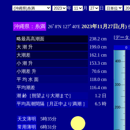
年
月
日
沖縄県：糸満
2023年11月27日(月)
26ﾟ8'N 127ﾟ40'E
[
データ
略最高高潮面
238.2 cm
大 潮 升
199.0 cm
0
大潮差
162.1 cm
小 潮 升
153.3 cm
小潮差 升
70.6 cm
平 均 水 面
118.0 cm
平均潮差
116.4 cm
潮 齢［朔望より大潮まで］
1.2 日
平均高潮間隔［月正中より満潮 ］
6.5 時
天文薄明
5時35分
常用薄明
6時31分