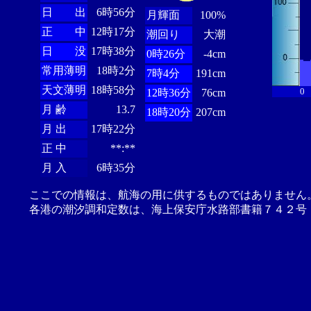
日 出
6時56分
月輝面
100%
正 中
12時17分
潮回り
大潮
日 没
17時38分
0時26分
-4cm
常用薄明
18時2分
7時4分
191cm
天文薄明
18時58分
0
12時36分
76cm
月 齢
13.7
18時20分
207cm
月 出
17時22分
正 中
**:**
月 入
6時35分
ここでの情報は、航海の用に供するものではありません
各港の潮汐調和定数は、海上保安庁水路部書籍７４２号