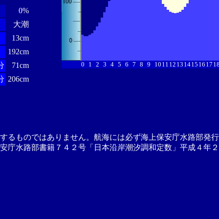
0%
大潮
分
13cm
分
192cm
0
1
2
3
4
5
6
7
8
9
10
11
12
13
14
15
16
17
1
分
71cm
分
206cm
供するものではありません。航海には必ず海上保安庁水路部発行
安庁水路部書籍７４２号「日本沿岸潮汐調和定数」平成４年２