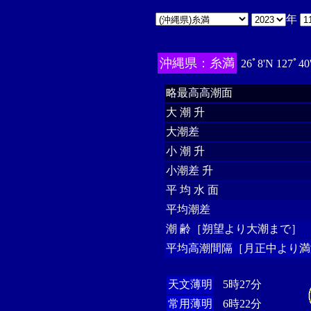
年
沖縄県：糸満
26ﾟ8'N 127ﾟ40
略最高高潮面
大 潮 升
大潮差
小 潮 升
小潮差 升
平 均 水 面
平均潮差
潮 齢［朔望より大潮まで］
平均高潮間隔［月正中より満
天文薄明
5時27分
常用薄明
6時22分