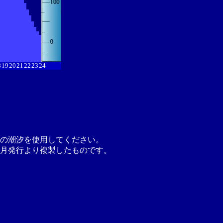
8
19
20
21
22
23
24
の潮汐を使用してください。
月発行より複製したものです。