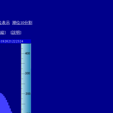
位表示
潮位10分割
ド縦
] [
説明
]
8
19
20
21
22
23
24