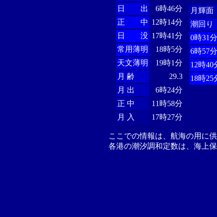
日 出
6時46分
月輝面
正 中
12時14分
潮回り
日 没
17時41分
0時31
常用薄明
18時5分
6時57
天文薄明
19時1分
12時40
月 齢
29.3
18時25
月 出
6時24分
正 中
11時58分
月 入
17時27分
ここでの情報は、航海の用に
各港の潮汐調和定数は、海上保