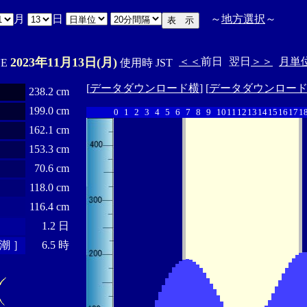
月
日
～
地方選択
～
2023年11月13日(月)
＜＜
前日
翌日
＞＞
月単
'E
使用時 JST
[
データダウンロード横
] [
データダウンロー
238.2 cm
199.0 cm
0
1
2
3
4
5
6
7
8
9
10
11
12
13
14
15
16
17
1
162.1 cm
153.3 cm
70.6 cm
118.0 cm
116.4 cm
1.2 日
潮 ］
6.5 時