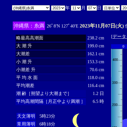
年
月
日
沖縄県：糸満
2023年11月07日(火)
26ﾟ8'N 127ﾟ40'E
[
データ
略最高高潮面
238.2 cm
大 潮 升
199.0 cm
0
大潮差
162.1 cm
小 潮 升
153.3 cm
小潮差 升
70.6 cm
平 均 水 面
118.0 cm
平均潮差
116.4 cm
潮 齢［朔望より大潮まで］
1.2 日
平均高潮間隔［月正中より満潮 ］
6.5 時
天文薄明
5時23分
常用薄明
6時18分