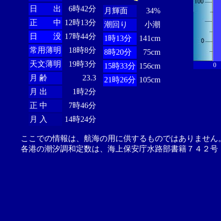
日 出
6時42分
月輝面
34%
正 中
12時13分
潮回り
小潮
日 没
17時44分
1時13分
141cm
常用薄明
18時8分
8時20分
75cm
天文薄明
19時3分
0
15時33分
156cm
月 齢
23.3
21時26分
105cm
月 出
1時2分
正 中
7時46分
月 入
14時24分
ここでの情報は、航海の用に供するものではありません
各港の潮汐調和定数は、海上保安庁水路部書籍７４２号