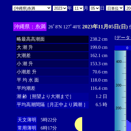
年
月
日
沖縄県：糸満
2023年11月05日(日)
26ﾟ8'N 127ﾟ40'E
[
データ
略最高高潮面
238.2 cm
大 潮 升
199.0 cm
0
大潮差
162.1 cm
小 潮 升
153.3 cm
小潮差 升
70.6 cm
平 均 水 面
118.0 cm
平均潮差
116.4 cm
潮 齢［朔望より大潮まで］
1.2 日
平均高潮間隔［月正中より満潮 ］
6.5 時
天文薄明
5時22分
常用薄明
6時17分