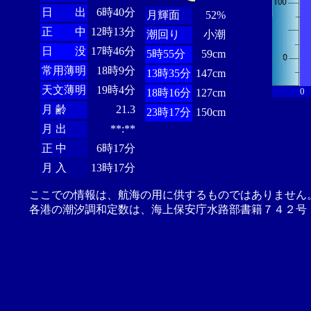
日 出
6時40分
月輝面
52%
正 中
12時13分
潮回り
小潮
日 没
17時46分
5時55分
59cm
常用薄明
18時9分
13時35分
147cm
天文薄明
19時4分
0
18時16分
127cm
月 齢
21.3
23時17分
150cm
月 出
**:**
正 中
6時17分
月 入
13時17分
ここでの情報は、航海の用に供するものではありません
各港の潮汐調和定数は、海上保安庁水路部書籍７４２号