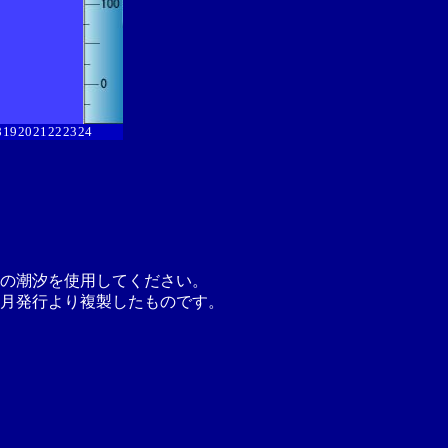
8
19
20
21
22
23
24
の潮汐を使用してください。
月発行より複製したものです。