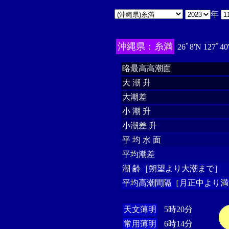
年
沖縄県：糸満
26ﾟ8'N 127ﾟ40
略最高高潮面
大 潮 升
大潮差
小 潮 升
小潮差 升
平 均 水 面
平均潮差
潮 齢［朔望より大潮まで］
平均高潮間隔［月正中より満
天文薄明
5時20分
常用薄明
6時14分