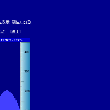
位表示
潮位10分割
ド縦
] [
説明
]
8
19
20
21
22
23
24