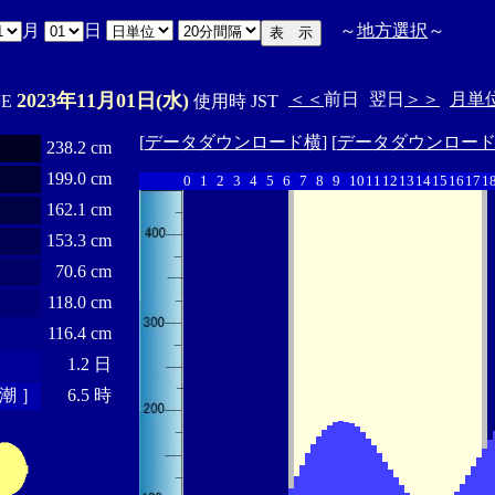
月
日
～
地方選択
～
2023年11月01日(水)
＜＜
前日
翌日
＞＞
月単
'E
使用時 JST
[
データダウンロード横
] [
データダウンロー
238.2 cm
199.0 cm
0
1
2
3
4
5
6
7
8
9
10
11
12
13
14
15
16
17
1
162.1 cm
153.3 cm
70.6 cm
118.0 cm
116.4 cm
1.2 日
潮 ］
6.5 時