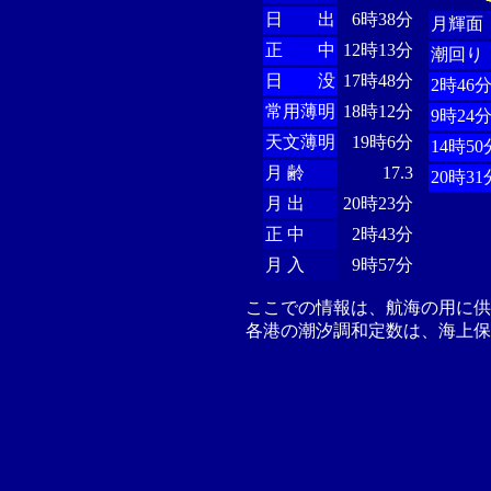
日 出
6時38分
月輝面
正 中
12時13分
潮回り
日 没
17時48分
2時46
常用薄明
18時12分
9時24
天文薄明
19時6分
14時50
月 齢
17.3
20時31
月 出
20時23分
正 中
2時43分
月 入
9時57分
ここでの情報は、航海の用に
各港の潮汐調和定数は、海上保