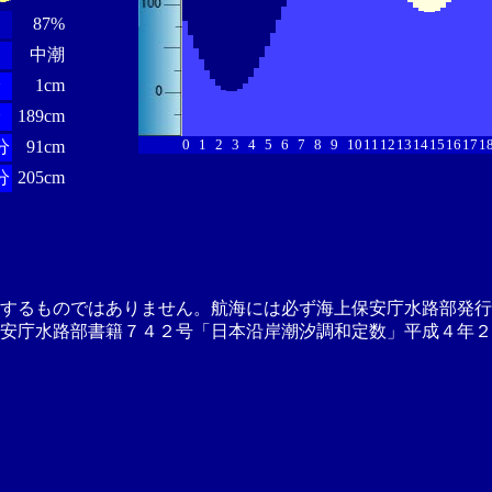
87%
中潮
分
1cm
分
189cm
0
1
2
3
4
5
6
7
8
9
10
11
12
13
14
15
16
17
1
分
91cm
分
205cm
供するものではありません。航海には必ず海上保安庁水路部発行
安庁水路部書籍７４２号「日本沿岸潮汐調和定数」平成４年２