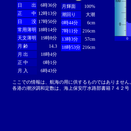
日 出
6時36分
月輝面
100%
正 中
12時13分
潮回り
大潮
日 没
17時50分
0時44分
6cm
常用薄明
18時14分
7時11分
216cm
天文薄明
19時8分
0
13時3分
57cm
月 齢
14.3
18時53分
216cm
月 出
18時4分
正 中
0時1分
月 入
6時43分
ここでの情報は、航海の用に供するものではありません
各港の潮汐調和定数は、海上保安庁水路部書籍７４２号