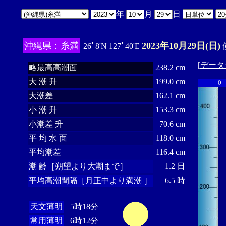
年
月
日
沖縄県：糸満
2023年10月29日(日)
26ﾟ8'N 127ﾟ40'E
[
データ
略最高高潮面
238.2 cm
大 潮 升
199.0 cm
0
大潮差
162.1 cm
小 潮 升
153.3 cm
小潮差 升
70.6 cm
平 均 水 面
118.0 cm
平均潮差
116.4 cm
潮 齢［朔望より大潮まで］
1.2 日
平均高潮間隔［月正中より満潮 ］
6.5 時
天文薄明
5時18分
常用薄明
6時12分