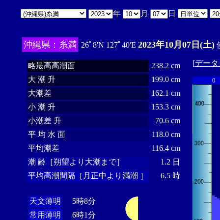
年
月
日
沖縄県：糸満
2023年10月07日(土)
26ﾟ8'N 127ﾟ40'E
[
データ
略最高高潮面
238.2 cm
大 潮 升
199.0 cm
0
大潮差
162.1 cm
小 潮 升
153.3 cm
小潮差 升
70.6 cm
平 均 水 面
118.0 cm
平均潮差
116.4 cm
潮 齢［朔望より大潮まで］
1.2 日
平均高潮間隔［月正中より満潮 ］
6.5 時
天文薄明
5時8分
常用薄明
6時1分