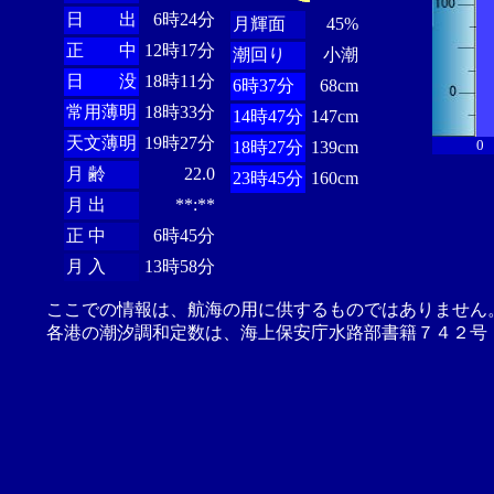
日 出
6時24分
月輝面
45%
正 中
12時17分
潮回り
小潮
日 没
18時11分
6時37分
68cm
常用薄明
18時33分
14時47分
147cm
天文薄明
19時27分
0
18時27分
139cm
月 齢
22.0
23時45分
160cm
月 出
**:**
正 中
6時45分
月 入
13時58分
ここでの情報は、航海の用に供するものではありません
各港の潮汐調和定数は、海上保安庁水路部書籍７４２号