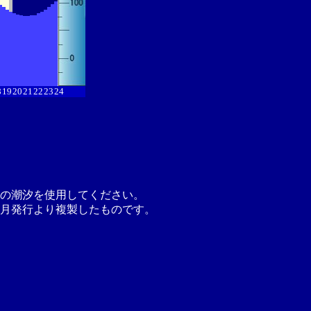
8
19
20
21
22
23
24
の潮汐を使用してください。
月発行より複製したものです。