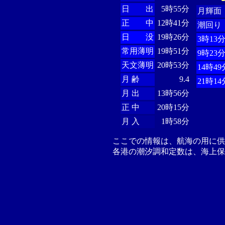
日 出
5時55分
月輝面
正 中
12時41分
潮回り
日 没
19時26分
3時13
常用薄明
19時51分
9時23
天文薄明
20時53分
14時49
月 齢
9.4
21時14
月 出
13時56分
正 中
20時15分
月 入
1時58分
ここでの情報は、航海の用に
各港の潮汐調和定数は、海上保