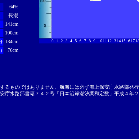
64%
長潮
分
141cm
分
100cm
0
1
2
3
4
5
6
7
8
9
10
11
12
13
14
15
16
17
1
分
134cm
分
76cm
供するものではありません。航海には必ず海上保安庁水路部発行
安庁水路部書籍７４２号「日本沿岸潮汐調和定数」平成４年２