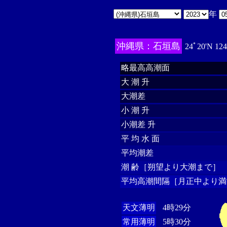
年
沖縄県：石垣島
24ﾟ20'N 12
略最高高潮面
大 潮 升
大潮差
小 潮 升
小潮差 升
平 均 水 面
平均潮差
潮 齢［朔望より大潮まで］
平均高潮間隔［月正中より満
天文薄明
4時29分
常用薄明
5時30分