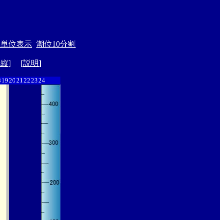
月単位表示
潮位10分割
ド縦
] [
説明
]
8
19
20
21
22
23
24