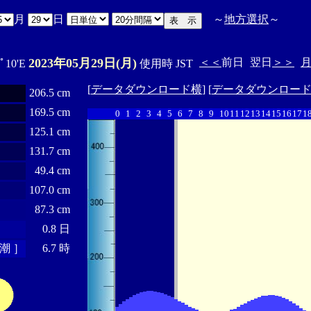
月
日
～
地方選択
～
2023年05月29日(月)
＜＜
前日
翌日
＞＞
4ﾟ10'E
使用時 JST
[
データダウンロード横
] [
データダウンロー
206.5 cm
169.5 cm
0
1
2
3
4
5
6
7
8
9
10
11
12
13
14
15
16
17
1
125.1 cm
131.7 cm
49.4 cm
107.0 cm
87.3 cm
0.8 日
潮 ］
6.7 時