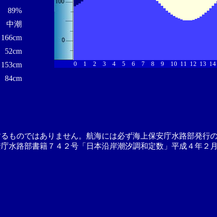
89%
中潮
166cm
52cm
0
1
2
3
4
5
6
7
8
9
10
11
12
13
14
153cm
84cm
するものではありません。航海には必ず海上保安庁水路部発行
安庁水路部書籍７４２号「日本沿岸潮汐調和定数」平成４年２