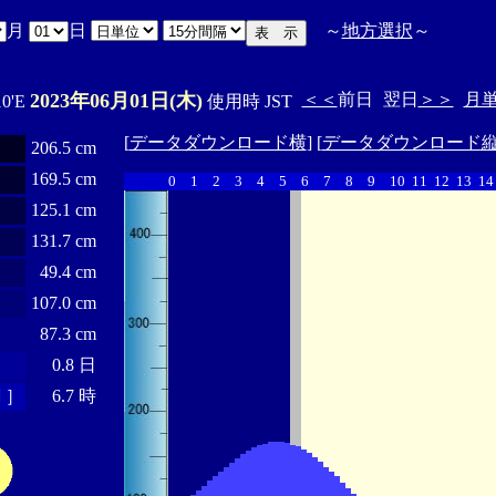
月
日
～
地方選択
～
2023年06月01日(木)
＜＜
前日
翌日
＞＞
月
10'E
使用時 JST
[
データダウンロード横
] [
データダウンロード
206.5 cm
169.5 cm
0
1
2
3
4
5
6
7
8
9
10
11
12
13
14
125.1 cm
131.7 cm
49.4 cm
107.0 cm
87.3 cm
0.8 日
 ］
6.7 時