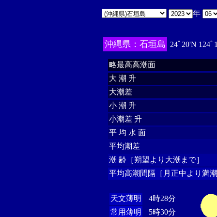
年
沖縄県：石垣島
24ﾟ20'N 124ﾟ
略最高高潮面
大 潮 升
大潮差
小 潮 升
小潮差 升
平 均 水 面
平均潮差
潮 齢［朔望より大潮まで］
平均高潮間隔［月正中より満潮
天文薄明
4時28分
常用薄明
5時30分