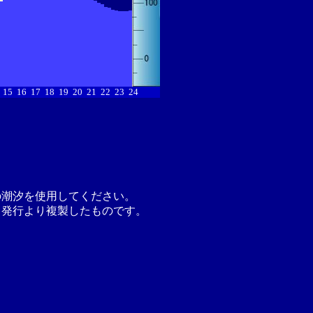
15
16
17
18
19
20
21
22
23
24
の潮汐を使用してください。
月発行より複製したものです。