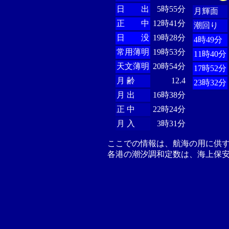
日 出
5時55分
月輝面
正 中
12時41分
潮回り
日 没
19時28分
4時49分
常用薄明
19時53分
11時40分
天文薄明
20時54分
17時52分
月 齢
12.4
23時32分
月 出
16時38分
正 中
22時24分
月 入
3時31分
ここでの情報は、航海の用に供
各港の潮汐調和定数は、海上保