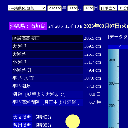
年
月
日
沖縄県：石垣島
2023年03月07日(火
24ﾟ20'N 124ﾟ10'E
[
データダ
略最高高潮面
206.5 cm
大 潮 升
169.5 cm
0
1
大潮差
125.1 cm
小 潮 升
131.7 cm
小潮差 升
49.4 cm
平 均 水 面
107.0 cm
平均潮差
87.3 cm
潮 齢［朔望より大潮まで］
0.8 日
平均高潮間隔［月正中より満潮 ］
6.7 時
天文薄明
5時45分
常用薄明
6時38分