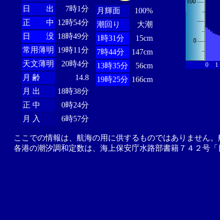
日 出
7時1分
月輝面
100%
正 中
12時54分
潮回り
大潮
日 没
18時49分
1時31分
15cm
常用薄明
19時11分
7時44分
147cm
天文薄明
20時4分
0
1
13時35分
56cm
月 齢
14.8
19時25分
166cm
月 出
18時38分
正 中
0時24分
月 入
6時57分
ここでの情報は、航海の用に供するものではありません。
各港の潮汐調和定数は、海上保安庁水路部書籍７４２号「