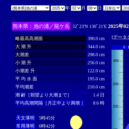
年
月
日
熊本県：池の浦／龍ケ岳
2025年0
32ﾟ23'N 130ﾟ21'E
[
データ
略最高高潮面
390.0 cm
大 潮 升
344.0 cm
0
大潮差
298.0 cm
小 潮 升
256.0 cm
小潮差 升
122.0 cm
平 均 水 面
195.0 cm
平均潮差
210.0 cm
潮 齢［朔望より大潮まで］
1.4 日
平均高潮間隔［月正中より満潮 ］
8.6 時
天文薄明
5時45分
常用薄明
6時42分