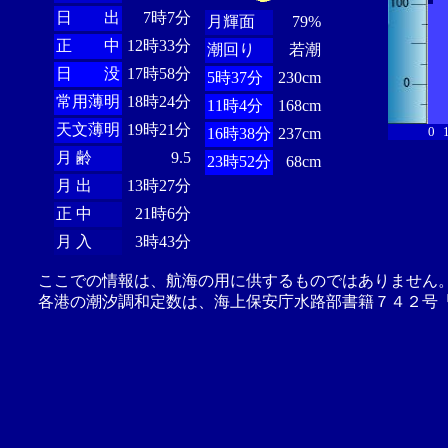
日 出
7時7分
月輝面
79%
正 中
12時33分
潮回り
若潮
日 没
17時58分
5時37分
230cm
常用薄明
18時24分
11時4分
168cm
天文薄明
19時21分
0
16時38分
237cm
月 齢
9.5
23時52分
68cm
月 出
13時27分
正 中
21時6分
月 入
3時43分
ここでの情報は、航海の用に供するものではありません
各港の潮汐調和定数は、海上保安庁水路部書籍７４２号