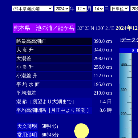
年
月
日
熊本県：池の浦／龍ケ岳
2024年1
32ﾟ23'N 130ﾟ21'E
[
データ
略最高高潮面
390.0 cm
大 潮 升
344.0 cm
0
大潮差
298.0 cm
小 潮 升
256.0 cm
小潮差 升
122.0 cm
平 均 水 面
195.0 cm
平均潮差
210.0 cm
潮 齢［朔望より大潮まで］
1.4 日
平均高潮間隔［月正中より満潮 ］
8.6 時
天文薄明
5時44分
常用薄明
6時45分