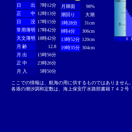
日 出
7時12分
月輝面
98%
正 中
12時13分
潮回り
大潮
日 没
17時15分
1時28分
31cm
常用薄明
17時42分
8時4分
306cm
天文薄明
18時42分
0
13時52分
120cm
月 齢
12.8
19時35分
304cm
月 出
15時56分
正 中
23時26分
月 入
5時50分
ここでの情報は、航海の用に供するものではありません
各港の潮汐調和定数は、海上保安庁水路部書籍７４２号