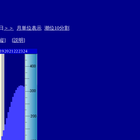
日
＞＞
月単位表示
潮位10分割
縦
] [
説明
]
19
20
21
22
23
24