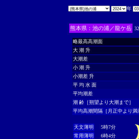
年
熊本県：池の浦／龍ケ岳
3
略最高高潮面
大 潮 升
大潮差
小 潮 升
小潮差 升
平 均 水 面
平均潮差
潮 齢［朔望より大潮まで］
平均高潮間隔［月正中より満
天文薄明
5時7分
常用薄明
6時4分