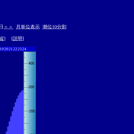
日
＞＞
月単位表示
潮位10分割
縦
] [
説明
]
19
20
21
22
23
24