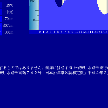
29%
中潮
70cm
分
307cm
0
1
2
3
4
5
6
7
8
9
10
11
12
13
14
15
16
17
18
分
30cm
するものではありません。航海には必ず海上保安庁水路部発行
安庁水路部書籍７４２号「日本沿岸潮汐調和定数」平成４年２