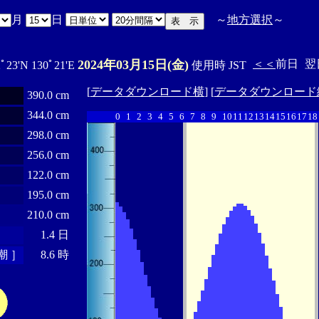
月
日
～
地方選択
～
2024年03月15日(金)
＜＜
前日
翌
2ﾟ23'N 130ﾟ21'E
使用時 JST
[
データダウンロード横
] [
データダウンロード
390.0 cm
344.0 cm
0
1
2
3
4
5
6
7
8
9
10
11
12
13
14
15
16
17
18
298.0 cm
256.0 cm
122.0 cm
195.0 cm
210.0 cm
1.4 日
潮 ］
8.6 時