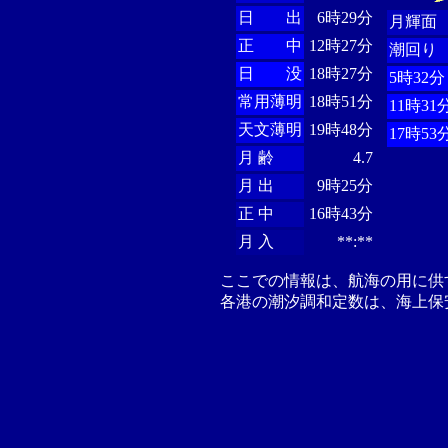
日 出
6時29分
月輝面
正 中
12時27分
潮回り
日 没
18時27分
5時32分
常用薄明
18時51分
11時31
天文薄明
19時48分
17時53
月 齢
4.7
月 出
9時25分
正 中
16時43分
月 入
**:**
ここでの情報は、航海の用に供
各港の潮汐調和定数は、海上保