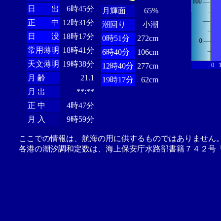
日 出
6時45分
月輝面
65%
正 中
12時31分
潮回り
小潮
日 没
18時17分
0時51分
272cm
常用薄明
18時41分
6時40分
106cm
天文薄明
19時38分
0
12時40分
277cm
月 齢
21.1
19時17分
62cm
月 出
**:**
正 中
4時47分
月 入
9時59分
ここでの情報は、航海の用に供するものではありません
各港の潮汐調和定数は、海上保安庁水路部書籍７４２号