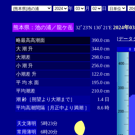
年
月
日
熊本県：池の浦／龍ケ岳
2024年0
32ﾟ23'N 130ﾟ21'E
[
データ
略最高高潮面
390.0 cm
大 潮 升
344.0 cm
0
大潮差
298.0 cm
小 潮 升
256.0 cm
小潮差 升
122.0 cm
平 均 水 面
195.0 cm
平均潮差
210.0 cm
潮 齢［朔望より大潮まで］
1.4 日
平均高潮間隔［月正中より満潮 ］
8.6 時
天文薄明
5時23分
常用薄明
6時20分