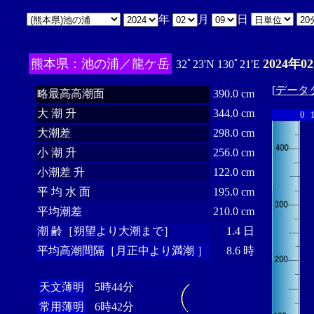
年
月
日
熊本県：池の浦／龍ケ岳
2024年0
32ﾟ23'N 130ﾟ21'E
[
データ
略最高高潮面
390.0 cm
大 潮 升
344.0 cm
0
大潮差
298.0 cm
小 潮 升
256.0 cm
小潮差 升
122.0 cm
平 均 水 面
195.0 cm
平均潮差
210.0 cm
潮 齢［朔望より大潮まで］
1.4 日
平均高潮間隔［月正中より満潮 ］
8.6 時
天文薄明
5時44分
常用薄明
6時42分