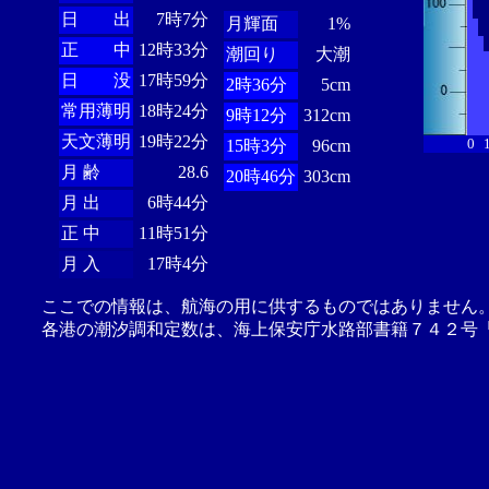
日 出
7時7分
月輝面
1%
正 中
12時33分
潮回り
大潮
日 没
17時59分
2時36分
5cm
常用薄明
18時24分
9時12分
312cm
天文薄明
19時22分
0
15時3分
96cm
月 齢
28.6
20時46分
303cm
月 出
6時44分
正 中
11時51分
月 入
17時4分
ここでの情報は、航海の用に供するものではありません
各港の潮汐調和定数は、海上保安庁水路部書籍７４２号