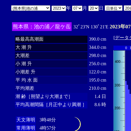
年
月
日
熊本県：池の浦／龍ケ岳
2023年0
32ﾟ23'N 130ﾟ21'E
[
データ
略最高高潮面
390.0 cm
大 潮 升
344.0 cm
0
大潮差
298.0 cm
小 潮 升
256.0 cm
小潮差 升
122.0 cm
平 均 水 面
195.0 cm
平均潮差
210.0 cm
潮 齢［朔望より大潮まで］
1.4 日
平均高潮間隔［月正中より満潮 ］
8.6 時
天文薄明
3時48分
常用薄明
4時57分