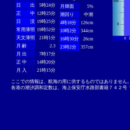
日 出
5時24分
月輝面
5%
正 中
12時25分
潮回り
中潮
日 没
19時25分
4時18分
126cm
常用薄明
19時52分
10時2分
344cm
天文薄明
21時1分
0
16時30分
26cm
月 齢
2.3
23時2分
357cm
月 出
7時17分
正 中
14時20分
月 入
21時15分
ここでの情報は、航海の用に供するものではありません
各港の潮汐調和定数は、海上保安庁水路部書籍７４２号