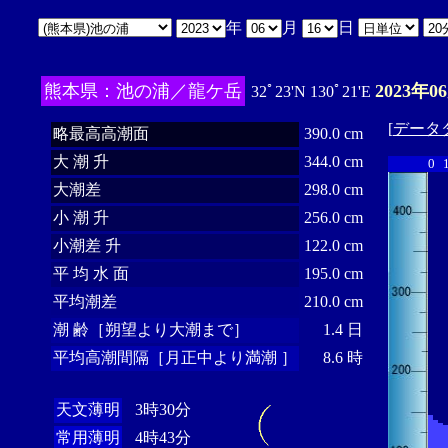
年
月
日
熊本県：池の浦／龍ケ岳
2023年0
32ﾟ23'N 130ﾟ21'E
[
データ
略最高高潮面
390.0 cm
大 潮 升
344.0 cm
0
大潮差
298.0 cm
小 潮 升
256.0 cm
小潮差 升
122.0 cm
平 均 水 面
195.0 cm
平均潮差
210.0 cm
潮 齢［朔望より大潮まで］
1.4 日
平均高潮間隔［月正中より満潮 ］
8.6 時
天文薄明
3時30分
常用薄明
4時43分