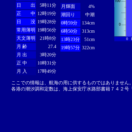
日 出
5時11分
月輝面
4%
正 中
12時19分
潮回り
中潮
日 没
19時28分
0時59分
134cm
常用薄明
19時56分
6時50分
313cm
天文薄明
21時8分
0
13時23分
51cm
月 齢
27.4
19時57分
322cm
月 出
3時20分
正 中
10時31分
月 入
17時49分
ここでの情報は、航海の用に供するものではありません
各港の潮汐調和定数は、海上保安庁水路部書籍７４２号