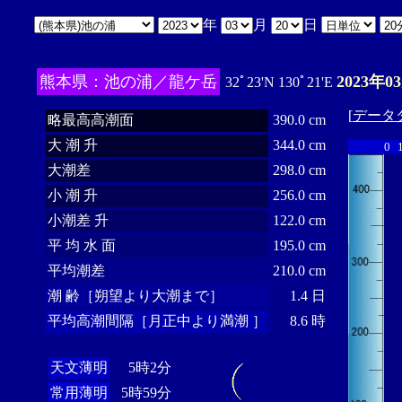
年
月
日
熊本県：池の浦／龍ケ岳
2023年0
32ﾟ23'N 130ﾟ21'E
[
データ
略最高高潮面
390.0 cm
大 潮 升
344.0 cm
0
大潮差
298.0 cm
小 潮 升
256.0 cm
小潮差 升
122.0 cm
平 均 水 面
195.0 cm
平均潮差
210.0 cm
潮 齢［朔望より大潮まで］
1.4 日
平均高潮間隔［月正中より満潮 ］
8.6 時
天文薄明
5時2分
常用薄明
5時59分