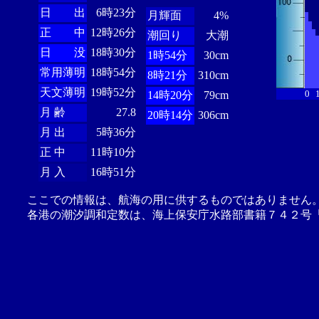
日 出
6時23分
月輝面
4%
正 中
12時26分
潮回り
大潮
日 没
18時30分
1時54分
30cm
常用薄明
18時54分
8時21分
310cm
天文薄明
19時52分
0
14時20分
79cm
月 齢
27.8
20時14分
306cm
月 出
5時36分
正 中
11時10分
月 入
16時51分
ここでの情報は、航海の用に供するものではありません
各港の潮汐調和定数は、海上保安庁水路部書籍７４２号