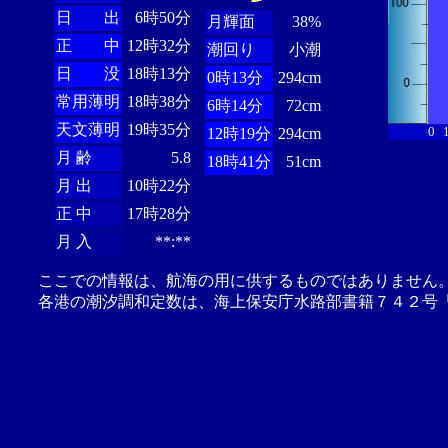
日 出
6時50分
月輝面
38%
正 中
12時32分
潮回り
小潮
日 没
18時13分
0時13分
294cm
常用薄明
18時38分
6時14分
72cm
天文薄明
19時35分
0
12時19分
294cm
月 齢
5.8
18時41分
51cm
月 出
10時22分
正 中
17時28分
月 入
**:**
ここでの情報は、航海の用に供するものではありません
各港の潮汐調和定数は、海上保安庁水路部書籍７４２号