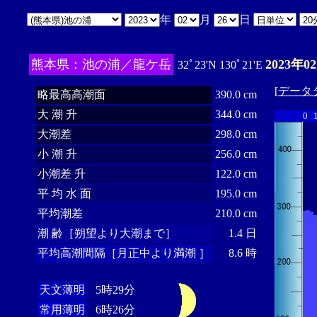
年
月
日
熊本県：池の浦／龍ケ岳
2023年0
32ﾟ23'N 130ﾟ21'E
[
データ
略最高高潮面
390.0 cm
大 潮 升
344.0 cm
0
大潮差
298.0 cm
小 潮 升
256.0 cm
小潮差 升
122.0 cm
平 均 水 面
195.0 cm
平均潮差
210.0 cm
潮 齢［朔望より大潮まで］
1.4 日
平均高潮間隔［月正中より満潮 ］
8.6 時
天文薄明
5時29分
常用薄明
6時26分