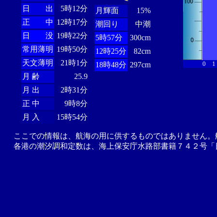
日 出
5時12分
月輝面
15%
正 中
12時17分
潮回り
中潮
日 没
19時22分
5時57分
300cm
常用薄明
19時50分
12時25分
82cm
天文薄明
21時1分
0
1
18時48分
297cm
月 齢
25.9
月 出
2時31分
正 中
9時8分
月 入
15時54分
ここでの情報は、航海の用に供するものではありません。
各港の潮汐調和定数は、海上保安庁水路部書籍７４２号「