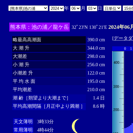
年
月
日
熊本県：池の浦／龍ケ岳
2024年06
32ﾟ23'N 130ﾟ21'E
[
データダ
略最高高潮面
390.0 cm
大 潮 升
344.0 cm
0
1
大潮差
298.0 cm
小 潮 升
256.0 cm
小潮差 升
122.0 cm
平 均 水 面
195.0 cm
平均潮差
210.0 cm
潮 齢［朔望より大潮まで］
1.4 日
平均高潮間隔［月正中より満潮 ］
8.6 時
天文薄明
3時33分
常用薄明
4時44分