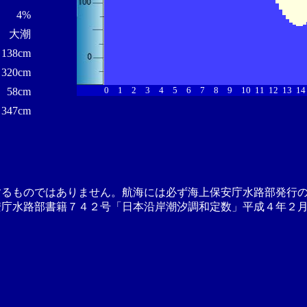
4%
大潮
138cm
320cm
0
1
2
3
4
5
6
7
8
9
10
11
12
13
14
58cm
347cm
するものではありません。航海には必ず海上保安庁水路部発行
安庁水路部書籍７４２号「日本沿岸潮汐調和定数」平成４年２