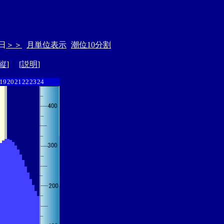
日
＞＞
月単位表示
潮位10分割
縦
] [
説明
]
19
20
21
22
23
24