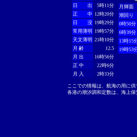
日 出
5時11分
月輝面
正 中
12時20分
潮回り
日 没
19時29分
0時50分
常用薄明
19時57分
6時39分
天文薄明
21時10分
13時15
月 齢
12.5
19時53
月 出
16時56分
正 中
22時6分
月 入
2時33分
ここでの情報は、航海の用に供
各港の潮汐調和定数は、海上保