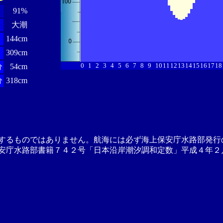
91%
大潮
144cm
309cm
0
1
2
3
4
5
6
7
8
9
10
11
12
13
14
15
16
17
18
分
54cm
分
318cm
するものではありません。航海には必ず海上保安庁水路部発行
安庁水路部書籍７４２号「日本沿岸潮汐調和定数」平成４年２