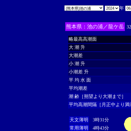
年
熊本県：池の浦／龍ケ岳
3
略最高高潮面
大 潮 升
大潮差
小 潮 升
小潮差 升
平 均 水 面
平均潮差
潮 齢［朔望より大潮まで］
平均高潮間隔［月正中より満
天文薄明
3時31分
常用薄明
4時43分