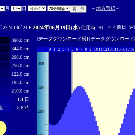
月
日
～
地方選択
～
2024年06月19日(水)
＜＜
前日
翌
2ﾟ23'N 130ﾟ21'E
使用時 JST
[
データダウンロード横
] [
データダウンロード
390.0 cm
344.0 cm
0
1
2
3
4
5
6
7
8
9
10
11
12
13
14
15
16
17
18
298.0 cm
256.0 cm
122.0 cm
195.0 cm
210.0 cm
1.4 日
潮 ］
8.6 時