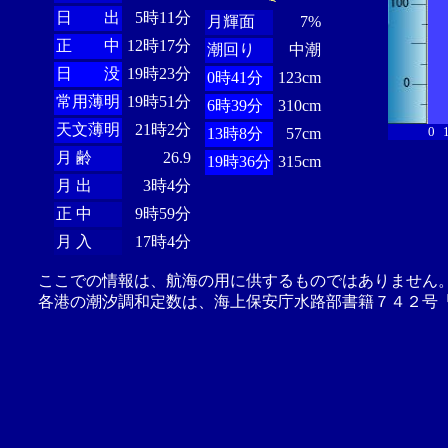
日 出
5時11分
月輝面
7%
正 中
12時17分
潮回り
中潮
日 没
19時23分
0時41分
123cm
常用薄明
19時51分
6時39分
310cm
天文薄明
21時2分
0
13時8分
57cm
月 齢
26.9
19時36分
315cm
月 出
3時4分
正 中
9時59分
月 入
17時4分
ここでの情報は、航海の用に供するものではありません
各港の潮汐調和定数は、海上保安庁水路部書籍７４２号