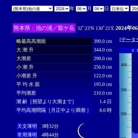
年
月
日
熊本県：池の浦／龍ケ岳
2024年0
32ﾟ23'N 130ﾟ21'E
[
データ
略最高高潮面
390.0 cm
大 潮 升
344.0 cm
0
大潮差
298.0 cm
小 潮 升
256.0 cm
小潮差 升
122.0 cm
平 均 水 面
195.0 cm
平均潮差
210.0 cm
潮 齢［朔望より大潮まで］
1.4 日
平均高潮間隔［月正中より満潮 ］
8.6 時
天文薄明
3時32分
常用薄明
4時44分