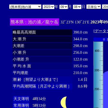
年
月
日
熊本県：池の浦／龍ケ岳
2023年0
32ﾟ23'N 130ﾟ21'E
[
データ
略最高高潮面
390.0 cm
大 潮 升
344.0 cm
0
大潮差
298.0 cm
小 潮 升
256.0 cm
小潮差 升
122.0 cm
平 均 水 面
195.0 cm
平均潮差
210.0 cm
潮 齢［朔望より大潮まで］
1.4 日
平均高潮間隔［月正中より満潮 ］
8.6 時
天文薄明
4時34分
常用薄明
5時33分