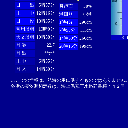
日 出
5時57分
月輝面
38%
正 中
12時16分
潮回り
小潮
日 没
18時35分
1時4分
296cm
常用薄明
19時0分
7時58分
111cm
天文薄明
19時58分
0
14時50分
266cm
月 齢
22.7
20時15分
199cm
月 出
**:**
正 中
6時55分
月 入
14時30分
ここでの情報は、航海の用に供するものではありません
各港の潮汐調和定数は、海上保安庁水路部書籍７４２号