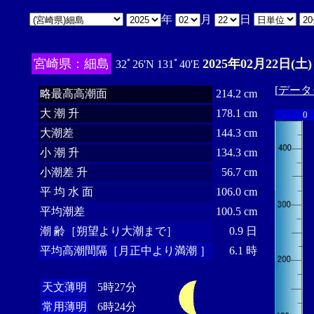
年
月
日
宮崎県：細島
2025年02月22日(土)
32ﾟ26'N 131ﾟ40'E
[
データ
略最高高潮面
214.2 cm
大 潮 升
178.1 cm
0
大潮差
144.3 cm
小 潮 升
134.3 cm
小潮差 升
56.7 cm
平 均 水 面
106.0 cm
平均潮差
100.5 cm
潮 齢［朔望より大潮まで］
0.9 日
平均高潮間隔［月正中より満潮 ］
6.1 時
天文薄明
5時27分
常用薄明
6時24分