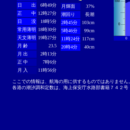
日 出
6時49分
月輝面
37%
正 中
12時27分
潮回り
長潮
日 没
18時5分
2時45分
103cm
常用薄明
18時30分
5時46分
99cm
天文薄明
19時27分
0
11時24分
117cm
月 齢
23.5
20時4分
40cm
月 出
2時13分
正 中
7時6分
月 入
11時56分
ここでの情報は、航海の用に供するものではありません
各港の潮汐調和定数は、海上保安庁水路部書籍７４２号