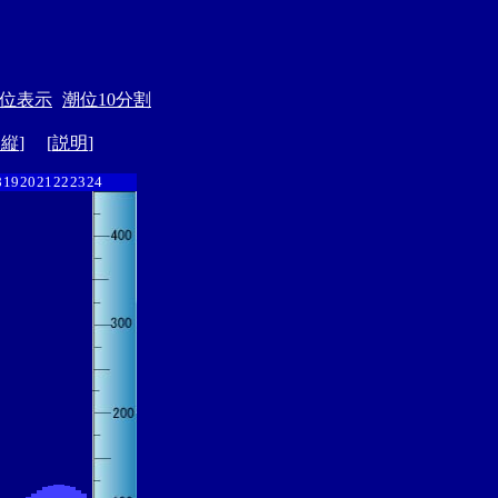
位表示
潮位10分割
ド縦
] [
説明
]
8
19
20
21
22
23
24