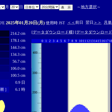
月
日
～
地方選択
～
2025年01月20日(月)
＜＜
前日
翌日
＞＞
月単
0'E
使用時 JST
[
データダウンロード横
] [
データダウンロー
214.2 cm
178.1 cm
0
1
2
3
4
5
6
7
8
9
10
11
12
13
14
15
16
17
1
144.3 cm
134.3 cm
56.7 cm
106.0 cm
100.5 cm
0.9 日
潮 ］
6.1 時