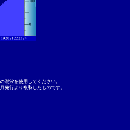
8
19
20
21
22
23
24
の潮汐を使用してください。
月発行より複製したものです。