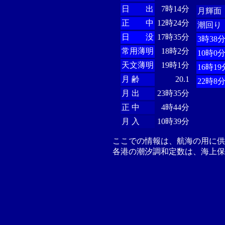
日 出
7時14分
月輝面
正 中
12時24分
潮回り
日 没
17時35分
3時38
常用薄明
18時2分
10時0
天文薄明
19時1分
16時19
月 齢
20.1
22時8
月 出
23時35分
正 中
4時44分
月 入
10時39分
ここでの情報は、航海の用に
各港の潮汐調和定数は、海上保