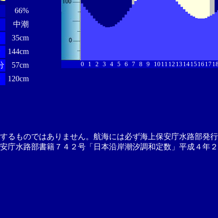
66%
中潮
分
35cm
分
144cm
0
1
2
3
4
5
6
7
8
9
10
11
12
13
14
15
16
17
1
分
57cm
分
120cm
供するものではありません。航海には必ず海上保安庁水路部発行
安庁水路部書籍７４２号「日本沿岸潮汐調和定数」平成４年２