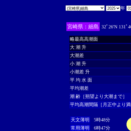
年
宮崎県：細島
32ﾟ26'N 131ﾟ4
略最高高潮面
大 潮 升
大潮差
小 潮 升
小潮差 升
平 均 水 面
平均潮差
潮 齢［朔望より大潮まで］
平均高潮間隔［月正中より満
天文薄明
5時48分
常用薄明
6時47分