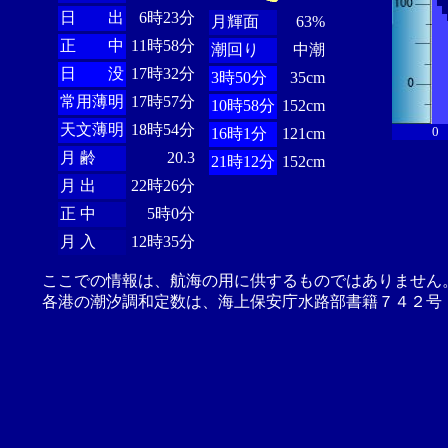
日 出
6時23分
月輝面
63%
正 中
11時58分
潮回り
中潮
日 没
17時32分
3時50分
35cm
常用薄明
17時57分
10時58分
152cm
天文薄明
18時54分
0
16時1分
121cm
月 齢
20.3
21時12分
152cm
月 出
22時26分
正 中
5時0分
月 入
12時35分
ここでの情報は、航海の用に供するものではありません
各港の潮汐調和定数は、海上保安庁水路部書籍７４２号