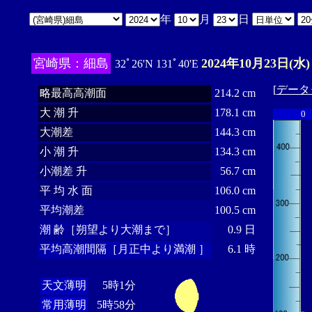
年
月
日
宮崎県：細島
2024年10月23日(水)
32ﾟ26'N 131ﾟ40'E
[
データ
略最高高潮面
214.2 cm
大 潮 升
178.1 cm
0
大潮差
144.3 cm
小 潮 升
134.3 cm
小潮差 升
56.7 cm
平 均 水 面
106.0 cm
平均潮差
100.5 cm
潮 齢［朔望より大潮まで］
0.9 日
平均高潮間隔［月正中より満潮 ］
6.1 時
天文薄明
5時1分
常用薄明
5時58分