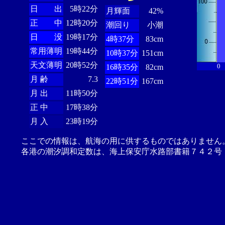
日 出
5時22分
月輝面
42%
正 中
12時20分
潮回り
小潮
日 没
19時17分
4時37分
83cm
常用薄明
19時44分
10時37分
151cm
天文薄明
20時52分
0
16時35分
82cm
月 齢
7.3
22時51分
167cm
月 出
11時50分
正 中
17時38分
月 入
23時19分
ここでの情報は、航海の用に供するものではありません
各港の潮汐調和定数は、海上保安庁水路部書籍７４２号