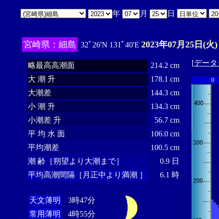
年
月
日
宮崎県：細島
2023年07月25日(火)
32ﾟ26'N 131ﾟ40'E
[
データ
略最高高潮面
214.2 cm
大 潮 升
178.1 cm
0
大潮差
144.3 cm
小 潮 升
134.3 cm
小潮差 升
56.7 cm
平 均 水 面
106.0 cm
平均潮差
100.5 cm
潮 齢［朔望より大潮まで］
0.9 日
平均高潮間隔［月正中より満潮 ］
6.1 時
天文薄明
3時47分
常用薄明
4時55分